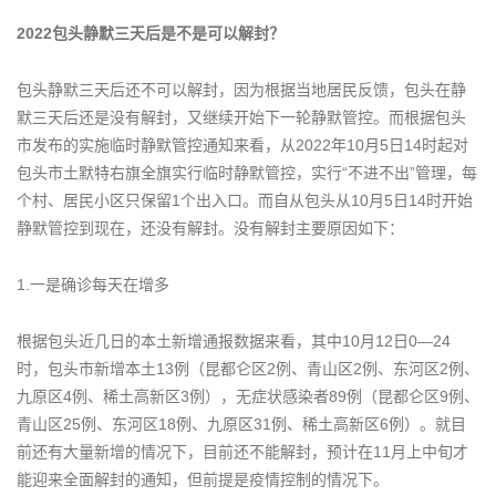
APP下载
2022包头静默三天后是不是可以解封？
包头静默三天后还不可以解封，因为根据当地居民反馈，包头在静
默三天后还是没有解封，又继续开始下一轮静默管控。而根据包头
市发布的实施临时静默管控通知来看，从2022年10月5日14时起对
包头市土默特右旗全旗实行临时静默管控，实行“不进不出”管理，每
个村、居民小区只保留1个出入口。而自从包头从10月5日14时开始
静默管控到现在，还没有解封。没有解封主要原因如下：
1.一是确诊每天在增多
根据包头近几日的本土新增通报数据来看，其中10月12日0―24
时，包头市新增本土13例（昆都仑区2例、青山区2例、东河区2例、
九原区4例、稀土高新区3例），无症状感染者89例（昆都仑区9例、
青山区25例、东河区18例、九原区31例、稀土高新区6例）。就目
前还有大量新增的情况下，目前还不能解封，预计在11月上中旬才
能迎来全面解封的通知，但前提是疫情控制的情况下。