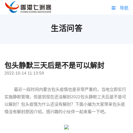
导航
首页
生活问答
头条
肿瘤
包头静默三天后是不是可以解封
问答
2022-10-14 11:13:59
跨境
最近一段时间内蒙古包头疫情也是非常严重的，当地立即实行
药品
实施静默管理，但是到现在还没解封2022包头静默三天后是不是可
以解封？包头疫情为什么还没有解封？下面小编为大家带来包头疫
七洲客项目
情没有解封原因介绍，感兴趣的小伙伴一起来看一下吧。
七洲客商学院