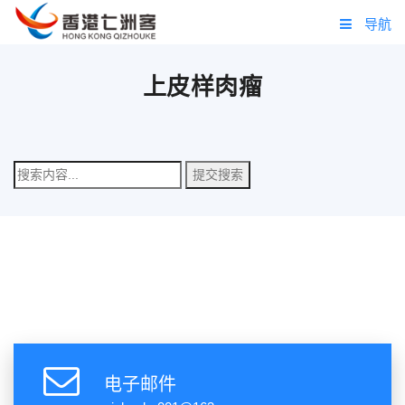
导航
首页
上皮样肉瘤
头条
肿瘤
问答
跨境
药品
七洲客项目
电子邮件
七洲客商学院