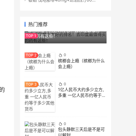
0
热门推荐
盘点印度十大好药排名！去印度最值得
买的药有这些！
0
槟榔会上瘾（槟榔为什么
会上瘾）
0
的
1亿人民币大约多少立方,
多重 一亿人民币约等于多
少其他货币
0
包头静默三天后是不是可
以解封