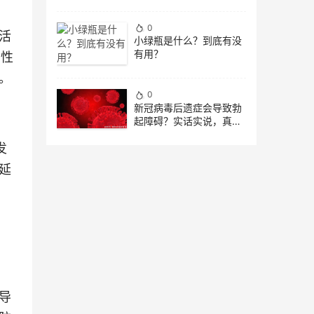
0
活
小绿瓶是什么？到底有没
有用？
男性
。
0
新冠病毒后遗症会导致勃
起障碍？实话实说，真正
“诱因”是这4点
发
延
导