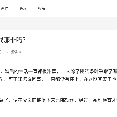
两性
跨境
药品
伐那非吗？
】
•
阅读
0
间，婚后的生活一直都很甜蜜，二人除了刚结婚时采取了
孕，可不知怎么回事，一直都没有怀上。在这期间妻子也
急了，便在父母的催促下来医院就诊，经过一系列检查才