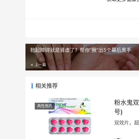
勃起障碍就是肾虚了？帮你“揪”出5个幕后黑手
上一篇
相关推荐
粉水鬼双效片 一盒10粒 
两性用药
号)
双效片，超