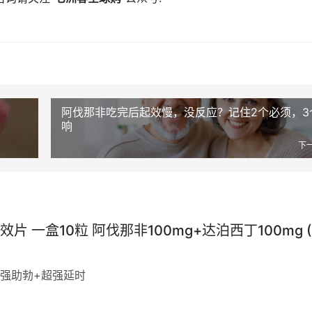
阿伐那非吃完后起效慢，没反应？记住2个必须，3
响
下
阿伐那非100mg+达泊西丁100mg (49
强助勃+超强延时