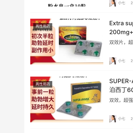
小七
2
Extra
两性用药
200mg
双效片，超
小七
2
SUPER
两性用药
泊西丁6
双效，超强
小七
2