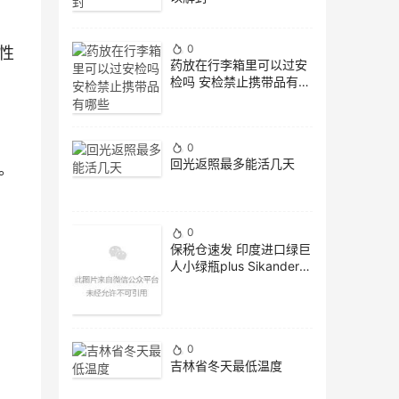
0
性
药放在行李箱里可以过安
检吗 安检禁止携带品有哪
些
0
回光返照最多能活几天
。
0
保税仓速发 印度进口绿巨
人小绿瓶plus Sikander-
E-Azam 增强版 海关备案
绿色
0
吉林省冬天最低温度